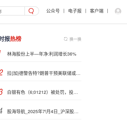
公众号
电子报
客户端
时报
热榜
换一换
林海股份上半—年净:利润增长36%
拉{加}德警告特?朗普干预美联储或危及全球经济
白银有色（6;01212）被处罚，投资者索赔分析
股海导航_2025年7!月4日_沪深股市公告与交易提示