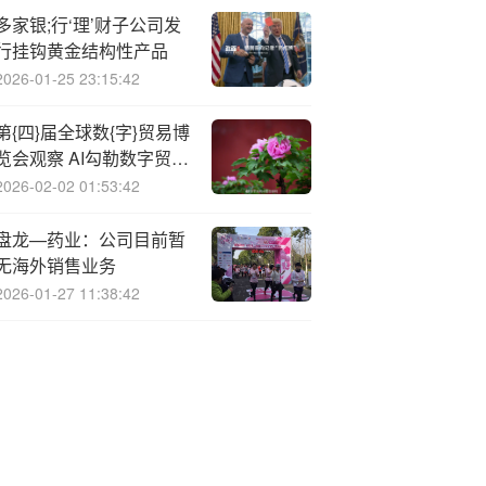
多家银;行‘理’财子公司发
行挂钩黄金结构性产品
2026-01-25 23:15:42
第{四}届全球数{字}贸易博
览会观察 AI勾勒数字贸易
图景 激发万亿市场新活
2026-02-02 01:53:42
力
盘龙—药业：公司目前暂
无海外销售业务
2026-01-27 11:38:42