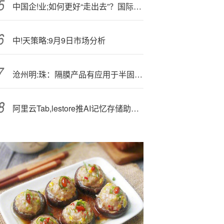
中国企!业;如何更好“走出去”？国际能源转型学会会长孙贤胜：强强联合、一站式服务、做好“卖绿”
中!天策略:9月9日市场分析
沧州明:珠：隔膜产品有应用于半固态电池小批量供应
阿里云Tab,lestore推AI记忆存储助力智能体高效开发