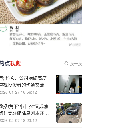
热点
视频
换一换
万; 科Ａ：公司始终高度
重视投资者的沟通交流
2026-01-27 16:56:42
数据!荒下“小非农”又成焦
点！美联储降息剧本还会
反转吗？
2026-02-07 18:23:42