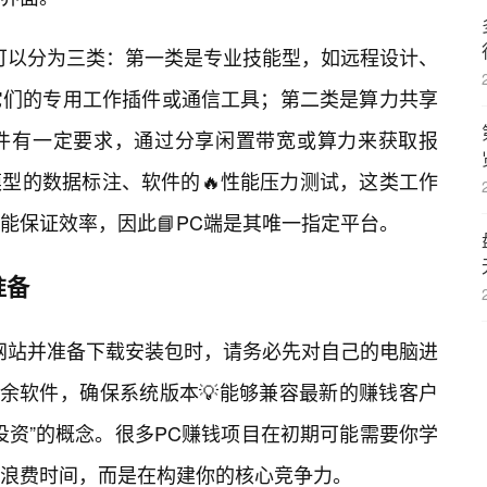
可以分为三类：第一类是专业技能型，如远程设计、
它们的专用工作插件或通信工具；第二类是算力共享
件有一定要求，通过分享闲置带宽或算力来获取报
模型的数据标注、软件的🔥性能压力测试，这类工作
新
能保证效率，因此📘PC端是其唯一指定平台。
准备
网站并准备下载安装包时，请务必先对自己的电脑进
冗余软件，确保系统版本💡能够兼容最新的赚钱客户
投资”的概念。很多PC赚钱项目在初期可能需要你学
浪费时间，而是在构建你的核心竞争力。